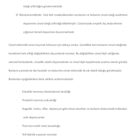
isteği arttırdığını göstermektedir.
Ø
Nörotransmitterler: Sinir ileti moleküllerinden serotonin ve histamin cinsel isteği azaltırken
dopaminin cinsel isteği arttırdığı bildirilmiştir. Günümüzde ampirik ilaç tedavilerinin
çoğunun temeli dopamine dayanmaktadır.
Cinsel isteksizlik tanısı koymak klinisyen için olduça zordur. Genellikle tanı hastanın cinsel isteğinde
kendisinin fark ettiği değişikliklere dayanılarak konulur. Bu değişiklikler cinsel ilişki sıklığında,
seksüel fantazilerde, cinsellik odaklı düşüncelerde ve cinsel ilişki başlatmada azalma olarak görülür.
Bunların yanında bir dizi hastalık ve tedavinin cinsel isteksizlik ile sıkı ilişkili olduğu görülmüştür.
Bunlardan aşağıdakilere daha sıklıkla rastlanmaktadır:
·
Erkeklik hormonu (testosteron) eksikliği
·
Prolaktin hormon yüksekliği
·
Kızgınlık, korku, öfke, depresyon gibi ruhsal sıkıntılar ve bunların tedavisinde kullanılan
anti-depressanlar
·
Post-travmatik stres bozukluğu
·
İkili ilişkide yaşanan sorunlar