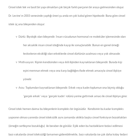
Cinsel istek tek ve basit bir yapı olmaktan çok birçok farklı parçanın bir araya gelmesinden oluşur.
Dr. Levine’ın 2003 senesinde yaptığı öneri şu anda en çok kabul gören hipotezdir. Buna göre cinsel
istek üç ana bileşenden oluşur:
v
Dürtü: Biyolojik olan bileşendir. İnsan vücudunun hormonal ve moleküler işlemesinde olan
her aksaklık insan cinsel isteğinde kayıp ile sonuçlanabilir. Bunun en genel örneği
testosteron eksikliği olan erkeklerde cinsel dürtünün azalması veya yok olmasıdır.
v
Motivasyon: Kişinin kendisinden veya ikili ilişkiden kaynaklanan bileşendir. Burada kişi
eşini memnun etmek veya ona karşı bağlılığını ifade etmek amacıyla cinsel ilişkiye
yönelir.
v
Arzu: Toplumdan kaynaklanan bileşendir. Erkek veya kadın toplumun ona biçmiş olduğu
‘gerçek erkek’ veya ‘gerçek kadın’ rolünü yerine getirmek amacı ile cinsel ilişkiye girer.
Cinsel istek hemen daima bu bileşenlerin kompleks bir örgüsüdür.
Kendisinin bu kadar kompleks
yapısının olması yanında cinsel isteksizlik aynı zamanda sıklıkla başka cinsel fonksiyon bozuklukları
(örneğin sertleşme bozukluğu)
ile beraber de görülür. Eşlik eden bu hastalıkların tedavi edilmesi
bazı vakalarda cinsel isteksizliği tamamen giderebilmekte, bazı vakalarda ise çok daha kolay tedavi