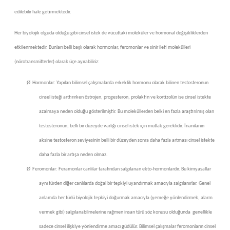
edilebilir hale getirmektedir.
Her biyolojik olguda olduğu gibi cinsel istek de vücuttaki moleküler ve hormonal değişikliklerden
etkilenmektedir. Bunları belli başlı olarak hormonlar, feromonlar ve sinir ileti molekülleri
(nörotransmitterler) olarak üçe ayırabiliriz:
Ø
Hormonlar: Yapılan bilimsel çalışmalarda erkeklik hormonu olarak bilinen testosteronun
cinsel isteği arttırırken östrojen, progesteron, prolaktin ve kortizolün ise cinsel istekte
azalmaya neden olduğu gösterilmiştir. Bu moleküllerden belki en fazla araştırılmış olan
testosteronun, belli bir düzeyde varlığı cinsel istek için mutlak gereklidir. İnanılanın
aksine testosteron seviyesinin belli bir düzeyden sonra daha fazla artması cinsel istekte
daha fazla bir artışa neden olmaz.
Ø
Feromonlar: Feramonlar canlılar tarafından salgılanan ekto-hormonlardır. Bu kimyasallar
aynı türden diğer canlılarda doğal bir tepkiyi uyandırmak amacıyla salgılanırlar. Genel
anlamda her türlü biyolojik tepkiyi doğurmak amacıyla (yemeğe yönlendirmek, alarm
vermek gibi) salgılanabilmelerine rağmen insan türü söz konusu olduğunda
genellikle
sadece cinsel ilişkiye yönlendirme amacı güdülür. Bilimsel çalışmalar feromonların cinsel