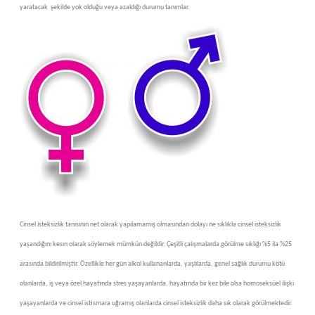
yaratacak şekilde yok olduğu veya azaldığı durumu tanımlar.
Cinsel isteksizlik tanısının net olarak yapılamamış olmasından dolayı ne sıklıkla cinsel isteksizlik
yaşandığını kesın olarak söylemek mümkün değildir. Çeşitli çalışmalarda görülme sıklığı %5 ila %25
arasında bildirilmiştir. Özellikle her gün alkol kullananlarda, yaşlılarda, genel sağlık durumu kötü
olanlarda, iş veya özel hayatında stres yaşayanlarda, hayatında bir kez bile olsa homoseksüel ilişki
yaşayanlarda ve cinsel istismara uğramış olanlarda cinsel isteksizlik daha sık olarak görülmektedir.