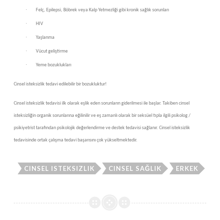
·
Felç, Epilepsi, Böbrek veya Kalp Yetmezliği gibi kronik sağlık sorunları
·
HIV
·
Yaşlanma
·
Vücut geliştirme
·
Yeme bozuklukları
Cinsel isteksizlik tedavi edilebilir bir bozukluktur!
Cinsel isteksizlik tedavisi ilk olarak eşlik eden sorunların giderilmesi ile başlar. Takiben cinsel
isteksizliğin organik sorunlarına eğilinilir ve eş zamanlı olarak bir seksüel tıpla ilgili psikolog /
psikiyetrist tarafından psikolojik değerlendirme ve destek tedavisi sağlanır. Cinsel isteksizlik
tedavisinde ortak çalışma tedavi başarısını çok yükseltmektedir.
CINSEL ISTEKSIZLIK
CINSEL SAĞLIK
ERKEK