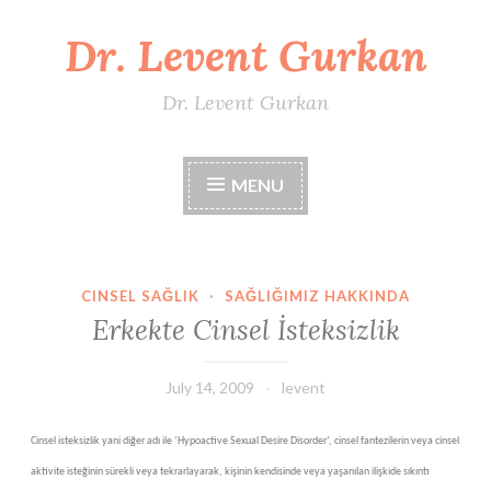
Dr. Levent Gurkan
Skip
to
content
Dr. Levent Gurkan
MENU
CINSEL SAĞLIK
·
SAĞLIĞIMIZ HAKKINDA
Erkekte Cinsel İsteksizlik
July 14, 2009
levent
Cinsel isteksizlik yani diğer adı ile ‘Hypoactive Sexual Desire Disorder’, cinsel fantezilerin veya cinsel
aktivite isteğinin sürekli veya tekrarlayarak, kişinin kendisinde veya yaşanılan ilişkide sıkıntı