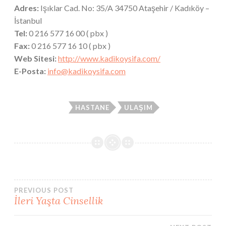
Adres:
Işıklar Cad. No: 35/A 34750 Ataşehir / Kadıköy –
İstanbul
Tel:
0 216 577 16 00 ( pbx )
Fax:
0 216 577 16 10 ( pbx )
Web Sitesi:
http://www.kadikoysifa.com/
E-Posta:
info@kadikoysifa.com
HASTANE
ULAŞIM
Post
PREVIOUS POST
İleri Yaşta Cinsellik
navigation